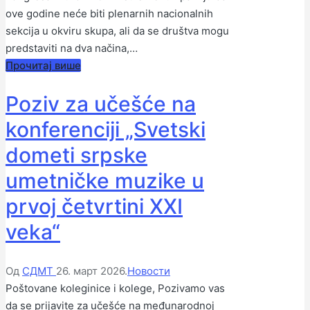
ove godine neće biti plenarnih nacionalnih
sekcija u okviru skupa, ali da se društva mogu
predstaviti na dva načina,…
Прочитај више
Poziv za učešće na
konferenciji „Svetski
dometi srpske
umetničke muzike u
prvoj četvrtini XXI
veka“
Објављено
Објављено
Од
СДМТ
26. март 2026.
Новости
од
у
Poštovane koleginice i kolege, Pozivamo vas
стране
da se prijavite za učešće na međunarodnoj