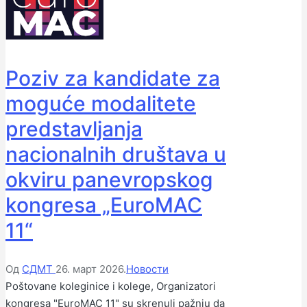
Poziv za kandidate za
moguće modalitete
predstavljanja
nacionalnih društava u
okviru panevropskog
kongresa „EuroMAC
11“
Објављено
Објављено
Од
СДМТ
26. март 2026.
Новости
од
у
Poštovane koleginice i kolege, Organizatori
стране
kongresa "EuroMAC 11" su skrenuli pažnju da