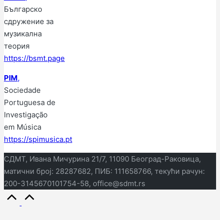
Българско
сдружение за
музикална
теория
https://bsmt.page
PIM
,
Sociedade
Portuguesa de
Investigação
em Música
https://spimusica.pt
СДМТ, Ивана Мичурина 21/7, 11090 Београд-Раковица,
матични број: 28287682, ПИБ: 111658766, текући рачун:
200-3145670101754-58, office@sdmt.rs
Иди
на
врх