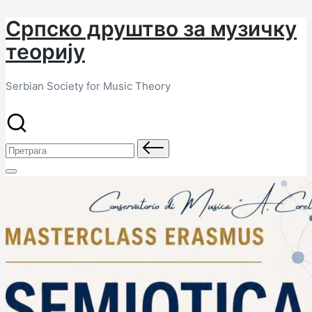
Српско друштво за музичку
Скочи
на
теорију
садржај
Serbian Society for Music Theory
Претрага
за: