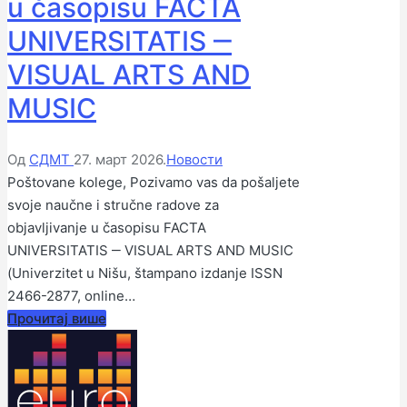
u časopisu FACTA
UNIVERSITATIS ‒
VISUAL ARTS AND
MUSIC
Објављено
Објављено
Од
СДМТ
27. март 2026.
Новости
од
у
Poštovane kolege, Pozivamo vas da pošaljete
стране
svoje naučne i stručne radove za
objavljivanje u časopisu FACTA
UNIVERSITATIS ‒ VISUAL ARTS AND MUSIC
(Univerzitet u Nišu, štampano izdanje ISSN
2466-2877, online…
Прочитај више