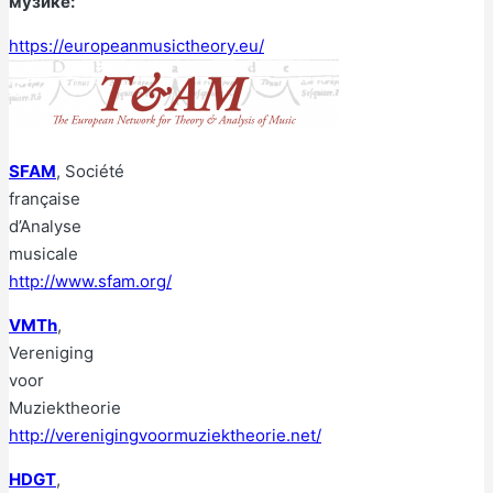
музике:
https://europeanmusictheory.eu/
SFAM
, Société
française
d’Analyse
musicale
http://www.sfam.org/
VMTh
,
Vereniging
voor
Muziektheorie
http://verenigingvoormuziektheorie.net/
HDGT
,