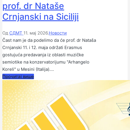
prof. dr Nataše
Crnjanski na Siciliji
Објављено
Објављено
Од
СДМТ
11. мај 2026.
Новости
од
у
Čast nam je da podelimo da će prof. dr Nataša
стране
Crnjanski 11. i 12. maja održati Erasmus
gostujuća predavanja iz oblasti muzičke
semiotike na konzervatorijumu "Arhangelo
Koreli" u Mesini (Italija).…
Прочитај више