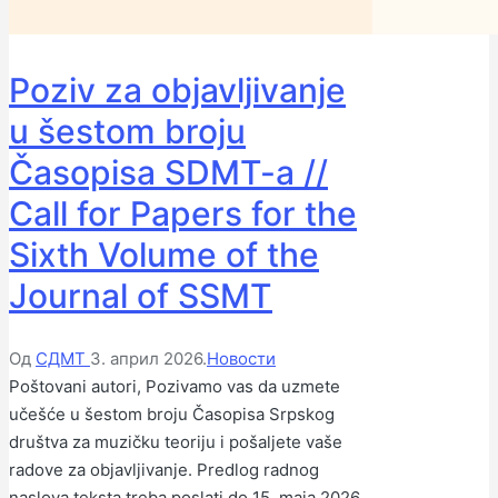
Poziv za objavljivanje
u šestom broju
Časopisa SDMT-a //
Call for Papers for the
Sixth Volume of the
Journal of SSMT
Објављено
Објављено
Од
СДМТ
3. април 2026.
Новости
од
у
Poštovani autori, Pozivamo vas da uzmete
стране
učešće u šestom broju Časopisa Srpskog
društva za muzičku teoriju i pošaljete vaše
radove za objavljivanje. Predlog radnog
naslova teksta treba poslati do 15. maja 2026.