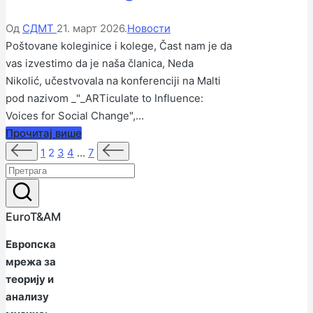
Објављено
Објављено
Од
СДМТ
21. март 2026.
Новости
од
у
Poštovane koleginice i kolege, Čast nam je da
стране
vas izvestimo da je naša članica, Neda
Nikolić, učestvovala na konferenciji na Malti
pod nazivom _"_ARTiculate to Influence:
Voices for Social Change",…
Прочитај више
Пагинација
Претходна
Следећа
1
2
3
4
…
7
страна
страна
чланака
EuroT&AM
Европска
мрежа за
теорију и
анализу