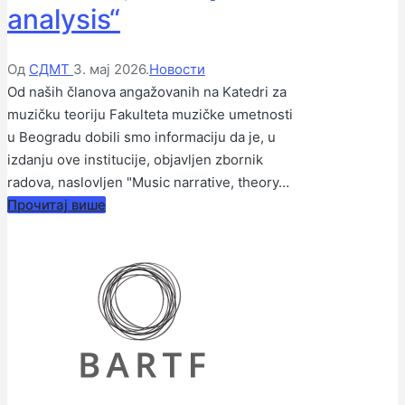
analysis“
Објављено
Објављено
Од
СДМТ
3. мај 2026.
Новости
од
у
Od naših članova angažovanih na Katedri za
стране
muzičku teoriju Fakulteta muzičke umetnosti
u Beogradu dobili smo informaciju da je, u
izdanju ove institucije, objavljen zbornik
radova, naslovljen "Music narrative, theory…
Прочитај више