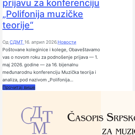
prijavu za konferenciju
„Polifonija muzičke
teorije“
Објављено
Објављено
Од
СДМТ
16. април 2026.
Новости
од
у
Poštovane koleginice i kolege, Obaveštavamo
стране
vas o novom roku za podnošenje prijava — 1.
maj 2026. godine — za 16. bijenalnu
međunarodnu konferenciju Muzička teorija i
analiza, pod nazivom „Polifonija…
Прочитај више