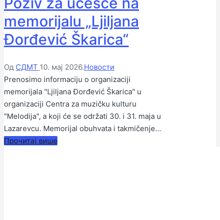
Poziv za učešće na
memorijalu „Ljiljana
Đorđević Škarica“
Објављено
Објављено
Од
СДМТ
10. мај 2026.
Новости
од
у
Prenosimo informaciju o organizaciji
стране
memorijala "Ljiljana Đorđević Škarica" u
organizaciji Centra za muzičku kulturu
"Melodija", a koji će se održati 30. i 31. maja u
Lazarevcu. Memorijal obuhvata i takmičenje…
Прочитај више