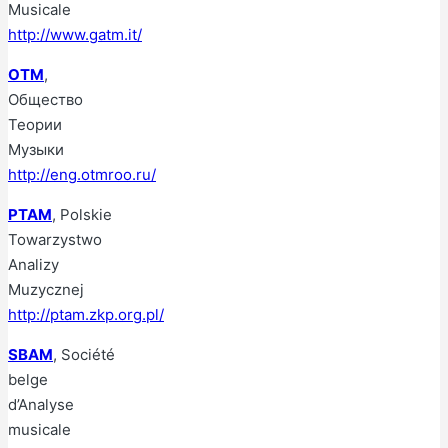
Musicale
http://www.gatm.it/
OTM
,
Общество
Теории
Музыки
http://eng.otmroo.ru/
PTAM
, Polskie
Towarzystwo
Analizy
Muzycznej
http://ptam.zkp.org.pl/
SBAM
, Société
belge
d’Analyse
musicale