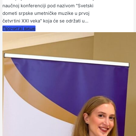
naučnoj konferenciji pod nazivom "Svetski
dometi srpske umetničke muzike u prvoj
četvrtini XXI veka" koja će se održati u…
Прочитај више