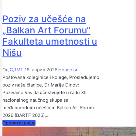
Poziv za učešće na
„Balkan Art Forumu“
Fakulteta umetnosti u
Nišu
Објављено
Објављено
Од
СДМТ
18. април 2026.
Новости
од
у
Poštovane koleginice i kolege, Prosleđujemo
стране
poziv naše članice, Dr Marije Dinov:
Pozivamo Vas da učestvujete u radu XII
nacionalnog naučnog skupa sa
međunarodnim učešćem Balkan Art Forum
2026 (BARTF 2026),…
Прочитај више