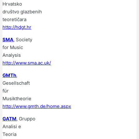
Hrvatsko
društvo glazbenih
teoretičara
http://hdgt.hr
SMA
, Society
for Music
Analysis
http://www.sma.ac.uk/
GMTh
,
Gesellschaft
für
Musiktheorie
http://www.gmth.de/home.aspx
GATM
, Gruppo
Analisi e
Teoria